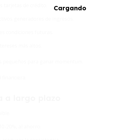
s tarjetas de crédito.
activos generadores de ingresos.
es condiciones futuras.
tereses más altos.
ás pequeños para ganar momentum.
 financiera.
a a largo plazo
ible.
10-20%, al ahorro.