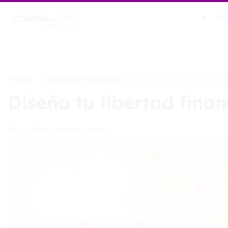
NO
Home
Educación Financiera
>
>
Diseña tu libertad fina
Diseña tu libertad finan
Marcos Vinicius
18/01/2026
•