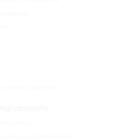
 asegurar la consistencia.
 compuesto
.
etas.
 patrimonio significativo.
atégicamente
de tu cartera.
 de riesgo y horizonte temporal.