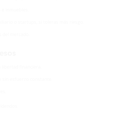
s e inmuebles.
iario o startups, si toleras más riesgo.
s del mercado.
resos
libertad financiera.
 sin esfuerzo constante.
es.
videndos.