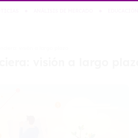
TICIAS
ANÁLISIS DE MERCADO
EDUCACIÓN
nciera: visión a largo plazo
ciera: visión a largo plaz