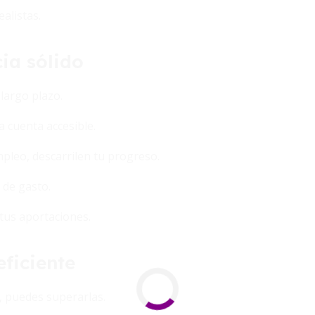
alistas.
ia sólido
largo plazo.
 cuenta accesible.
pleo, descarrilen tu progreso.
 de gasto.
tus aportaciones.
ficiente
, puedes superarlas.