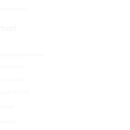
e financiero.
ctual
uales detalladamente.
disponibles.
ar recursos.
ad financiera.
u vida.
uimiento.