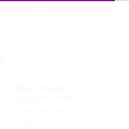
 FINANCIERA
HERRAMIENTAS DIGITALES
o
Tabla de Contenidos
Define tus metas financieras con
claridad
Evalúa tu situación financiera actual
Construye un fondo de emergencia
sólido