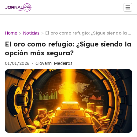
Home
Noticias
>
>
El oro como refugio: ¿Sigue siendo la o
pción más segura?
El oro como refugio: ¿Sigue siendo la
opción más segura?
Giovanni Medeiros
01/01/2026
•