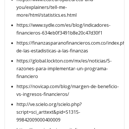
you/explainers/tell-me-
more/html/statistics.es.html
https://www.sydle.com/es/blog/indicadores-
financieros-634eb0f3491b8e20c47d30f1
https://finanzasparanofinancieros.com.co/index.php/
de-las-estadisticas-a-las-finanzas
https://global.lockton.com/mx/es/noticias/5-
razones-para-implementar-un-programa-
financiero
https://novicap.com/blog/margen-de-beneficio-
vs-ingresos-financieros/
http://ve.scielo.org/scielo.php?
script=sci_arttext&pid=S1315-
99842009000400009