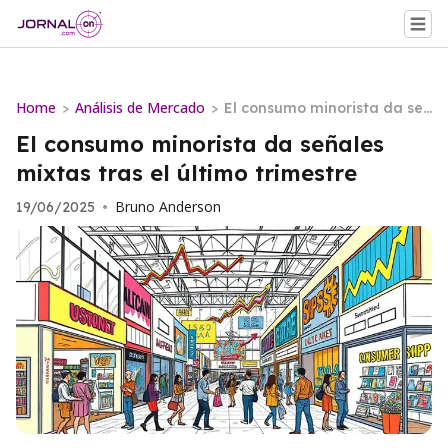
Home
Análisis de Mercado
>
>
El consumo minorista da señ
ales mixtas tras el último tri
El consumo minorista da señales
mestre
mixtas tras el último trimestre
Bruno Anderson
19/06/2025
•